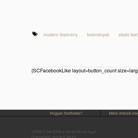
modern festmény
festmények
eladó fes
{SCFacebookLike layout=button_count size=large
Hogyan fizethetek?
Mikor érkezik m
SZÍNES GALÉRIA a Senia Group tagja
Üzemeltető: Antracit '99 Kft