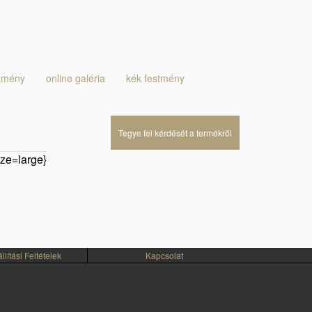
stmény
online galéria
kék festmény
Tegye fel kérdését a termékről
ze=large}
lítási Feltételek
Kapcsolat