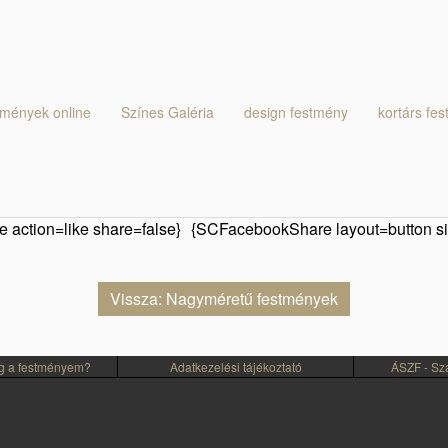
tmények online
Színes Galéria
design festmény
kortárs fe
 action=like share=false}
{SCFacebookShare layout=button si
Vissza: Nagyméretű festmények
eg a festményem?
Adatkezelési tájékoztató
ÁSZF - Szál