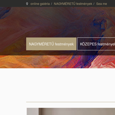
online galéria
NAGYMÉRETŰ festmények
Sea me
NAGYMÉRETŰ festmények
KÖZEPES festménye