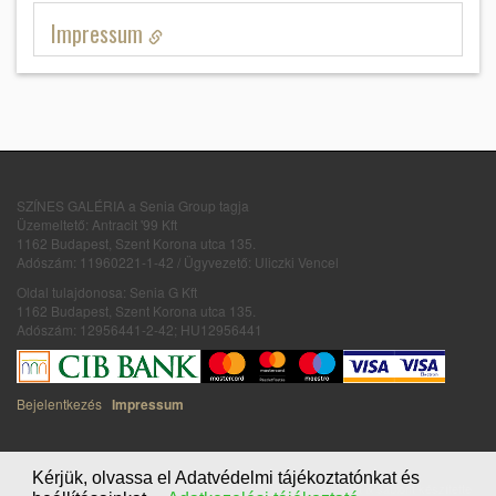
Impressum
SZÍNES GALÉRIA a Senia Group tagja
Üzemeltető: Antracit '99 Kft
1162 Budapest, Szent Korona utca 135.
Adószám: 11960221-1-42 / Ügyvezető: Uliczki Vencel
Oldal tulajdonosa: Senia G Kft
1162 Budapest, Szent Korona utca 135.
Adószám: 12956441-2-42; HU12956441
Bejelentkezés
Impressum
Kérjük, olvassa el Adatvédelmi tájékoztatónkat és
honlapot & sablont készítette