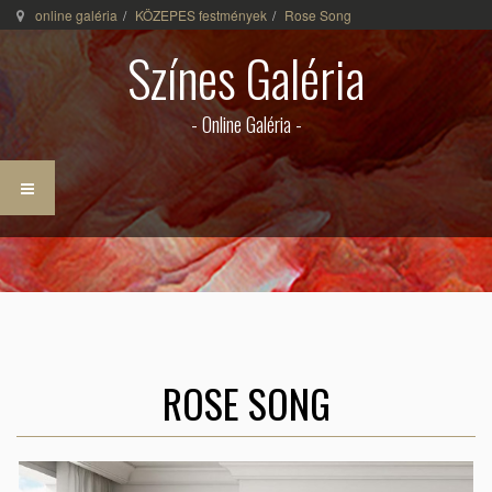
online galéria
KÖZEPES festmények
Rose Song
Színes Galéria
- Online Galéria -
ROSE SONG