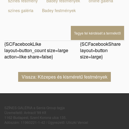
színes festmény
Badey festmények
online galéria
színes galéria
Badey festmények
Tegye fel kérdését a termékről
{SCFacebookLike
{SCFacebookShare
layout=button_count size=large
layout=button
action=like share=false}
size=large}
Vissza: Közepes és kisméretű festmények
SZÍNES GALÉRIA a Senia Group tagja
Üzemeltető: Antracit '99 Kft
1162 Budapest, Szent Korona utca 135.
Adószám: 11960221-1-42 / Ügyvezető: Uliczki Vencel