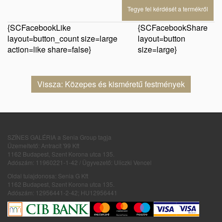
Tegye fel kérdését a termékről
{SCFacebookLike
{SCFacebookShare
layout=button_count size=large
layout=button
action=like share=false}
size=large}
Vissza: Közepes és kisméretű festmények
SZÍNES GALÉRIA a Senia Group tagja
Üzemeltető: Antracit '99 Kft
1162 Budapest, Szent Korona utca 135.
Adószám: 11960221-1-42 / Ügyvezető: Uliczki Vencel
Oldal tulajdonosa: Senia G Kft
1162 Budapest, Szent Korona utca 135.
Adószám: 12956441-2-42; HU12956441