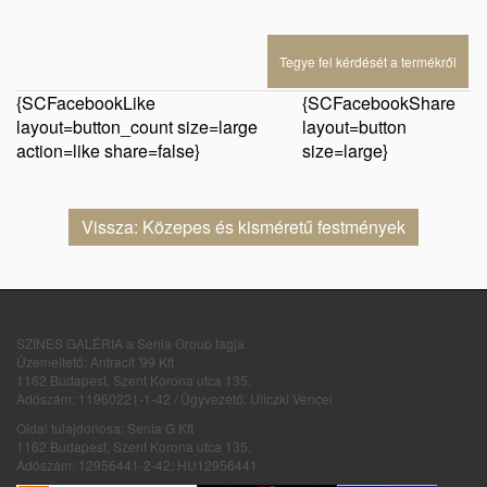
Tegye fel kérdését a termékről
{SCFacebookLike
{SCFacebookShare
layout=button_count size=large
layout=button
action=like share=false}
size=large}
Vissza: Közepes és kisméretű festmények
SZÍNES GALÉRIA a Senia Group tagja
Üzemeltető: Antracit '99 Kft
1162 Budapest, Szent Korona utca 135.
Adószám: 11960221-1-42 / Ügyvezető: Uliczki Vencel
Oldal tulajdonosa: Senia G Kft
1162 Budapest, Szent Korona utca 135.
Adószám: 12956441-2-42; HU12956441