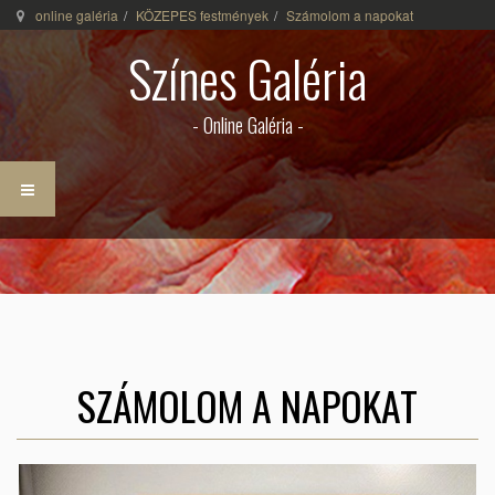
online galéria
KÖZEPES festmények
Számolom a napokat
Színes Galéria
- Online Galéria -
SZÁMOLOM A NAPOKAT