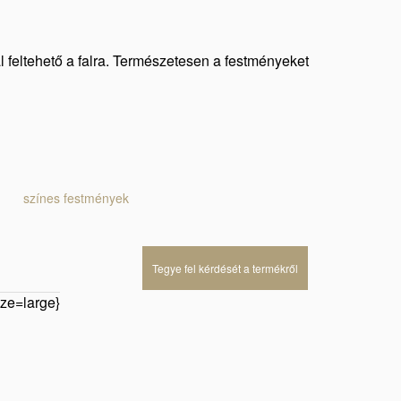
al feltehető a falra. Természetesen a festményeket
színes festmények
Tegye fel kérdését a termékről
ze=large}