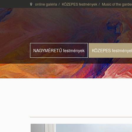
online galéria
KÖZEPES festmények
Music of the garde
NAGYMÉRETŰ festmények
KÖZEPES festménye