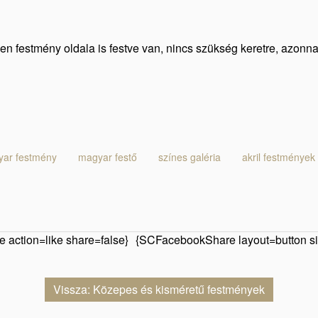
den festmény oldala is festve van, nincs szükség keretre, azonn
ar festmény
magyar festő
színes galéria
akril festmények
 action=like share=false}
{SCFacebookShare layout=button si
Vissza: Közepes és kisméretű festmények