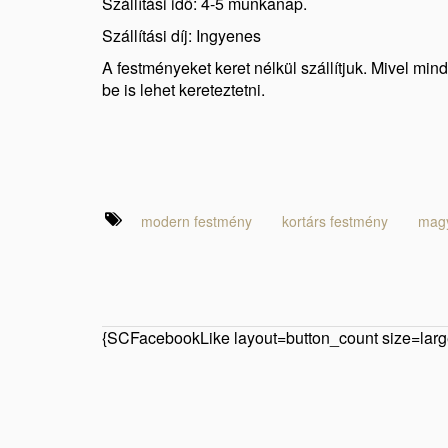
Szállítási idő: 4-5 munkanap.
Szállítási díj: Ingyenes
A festményeket keret nélkül szállítjuk. Mivel min
be is lehet kereteztetni.
modern festmény
kortárs festmény
magy
{SCFacebookLike layout=button_count size=large