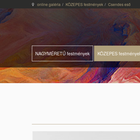
online galéria
KÖZEPES festmények
Csendes eső
NAGYMÉRETŰ festmények
KÖZEPES festménye