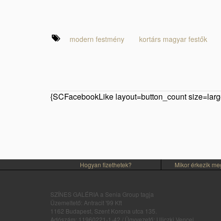
modern festmény
kortárs magyar festők
{SCFacebookLike layout=button_count size=large
Hogyan fizethetek?
Mikor érkezik m
SZÍNES GALÉRIA a Senia Group tagja
Üzemeltető: Antracit '99 Kft
1162 Budapest, Szent Korona utca 135.
Adószám: 11960221-1-42 / Ügyvezető: Uliczki Vencel