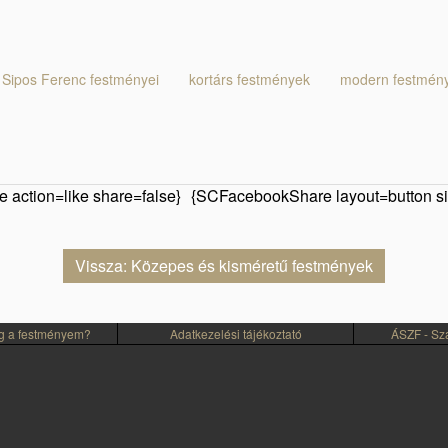
Sipos Ferenc festményei
kortárs festmények
modern festmén
 action=like share=false}
{SCFacebookShare layout=button si
Vissza: Közepes és kisméretű festmények
eg a festményem?
Adatkezelési tájékoztató
ÁSZF - Szál