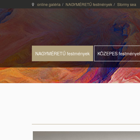
online galéria
NAGYMÉRETŰ festmények
Stormy sea
NAGYMÉRETŰ festmények
KÖZEPES festménye