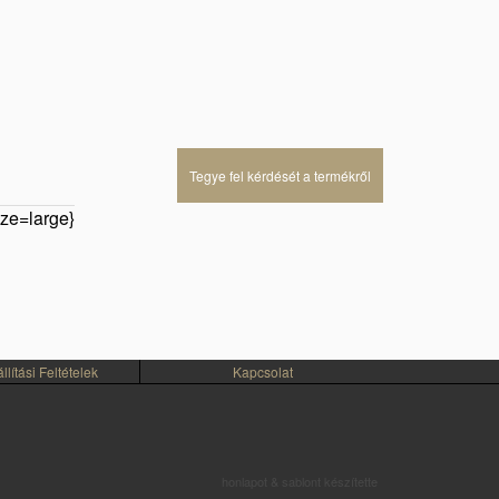
Tegye fel kérdését a termékről
ze=large}
lítási Feltételek
Kapcsolat
honlapot & sablont készítette