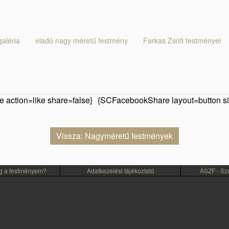
aléria
eladó nagy méretű festmény
Farkas Zsófi festményei
 action=like share=false}
{SCFacebookShare layout=button si
Vissza: Nagyméretű festmények
eg a festményem?
Adatkezelési tájékoztató
ÁSZF - Szál