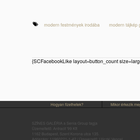
modern festmények irodába
modern tájkép g
{SCFacebookLike layout=button_count size=large
Hogyan fizethetek?
Mikor érkezik m
SZÍNES GALÉRIA a Senia Group tagja
Üzemeltető: Antracit '99 Kft
1162 Budapest, Szent Korona utca 135.
Adószám: 11960221-1-42 / Ügyvezető: Uliczki Vencel