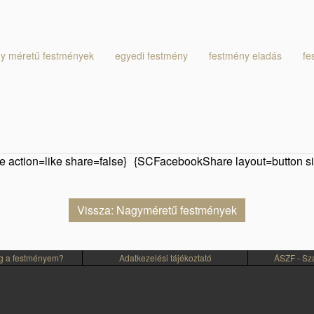
y méretű festmények
egyedi festmény
festmény eladás
fe
 action=like share=false}
{SCFacebookShare layout=button si
Vissza: Nagyméretű festmények
eg a festményem?
Adatkezelési tájékoztató
ÁSZF - Szál