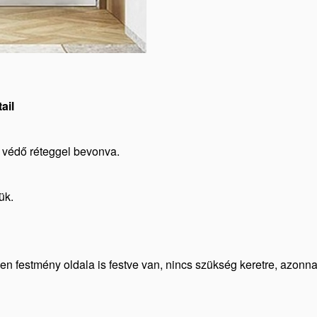
ail
V védő réteggel bevonva.
ük.
den festmény oldala is festve van, nincs szükség keretre, azonn