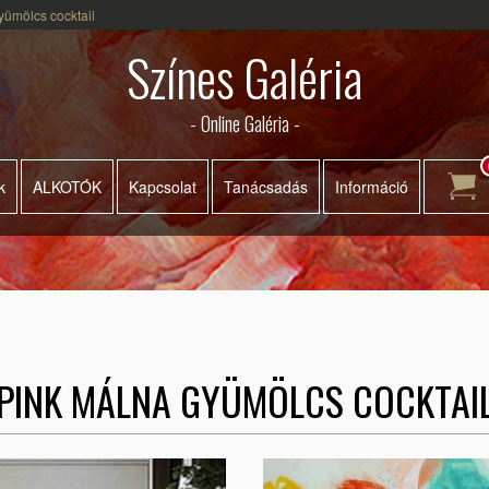
yümölcs cocktail
Színes Galéria
- Online Galéria -
k
ALKOTÓK
Kapcsolat
Tanácsadás
Információ
PINK MÁLNA GYÜMÖLCS COCKTAI