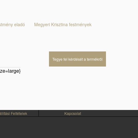
stmény eladó
Megyeri Krisztina festmények
Tegye fel kérdését a termékről
ze=large}
lítási Feltételek
Kapcsolat