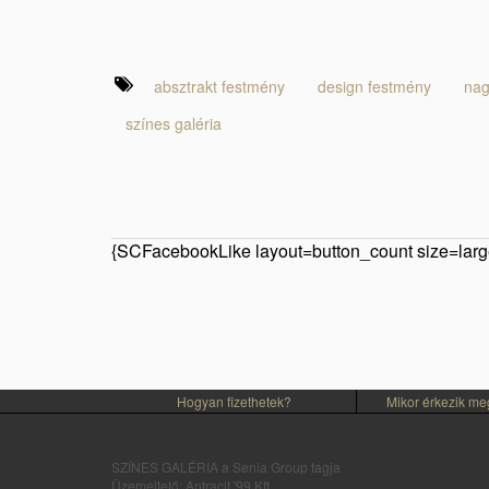
absztrakt festmény
design festmény
nag
színes galéria
{SCFacebookLike layout=button_count size=large
Hogyan fizethetek?
Mikor érkezik m
SZÍNES GALÉRIA a Senia Group tagja
Üzemeltető: Antracit '99 Kft