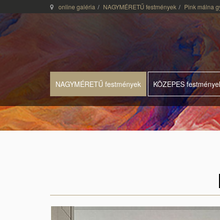
online galéria
NAGYMÉRETŰ festmények
Pink málna g
NAGYMÉRETŰ festmények
KÖZEPES festménye