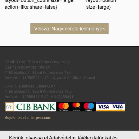
action=like share=false}
size=large}
Vissza: Nagyméretű festmények
SZÍNES GALÉRIA a Senia Group tagja
Üzemeltető: Antracit '99 Kft
1162 Budapest, Szent Korona utca 135.
Adószám: 11960221-1-42 / Ügyvezető: Uliczki Vencel
Oldal tulajdonosa: Senia G Kft
1162 Budapest, Szent Korona utca 135.
Adószám: 12956441-2-42; HU12956441
Bejelentkezés
Impressum
Kérjük, olvassa el Adatvédelmi tájékoztatónkat és