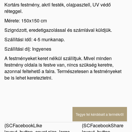
Kortárs festmény, akril festék, olajpasztell, UV védő
réteggel.
Mérete: 150x150 cm
Szignózott, eredetigazolással és számlával küldjük.
Szállítási idő: 4-5 munkanap.
Szállítási díj: Ingyenes
A festményeket keret nélkül szállítjuk. Mivel minden
festmény oldala is festve van, nincs szükség keretre,
azonnal feltehető a falra. Természetesen a festményeket
be is lehet kereteztetni.
Tegye fel kérdését a termékről
{SCFacebookLike
{SCFacebookShare
layout=button_count size=large
layout=button