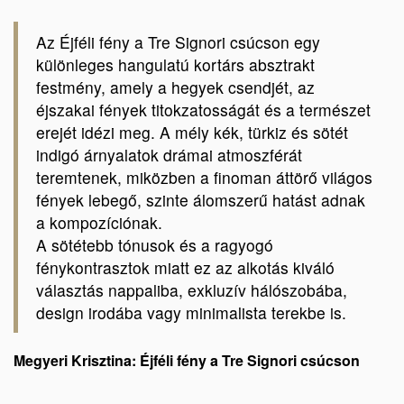
Az Éjféli fény a Tre Signori csúcson egy
különleges hangulatú kortárs absztrakt
festmény, amely a hegyek csendjét, az
éjszakai fények titokzatosságát és a természet
erejét idézi meg. A mély kék, türkiz és sötét
indigó árnyalatok drámai atmoszférát
teremtenek, miközben a finoman áttörő világos
fények lebegő, szinte álomszerű hatást adnak
a kompozíciónak.
A sötétebb tónusok és a ragyogó
fénykontrasztok miatt ez az alkotás kiváló
választás nappaliba, exkluzív hálószobába,
design irodába vagy minimalista terekbe is.
Megyeri Krisztina: Éjféli fény a Tre Signori csúcson