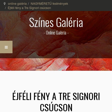
online galéria
NAGYMÉRETŰ festmények
Éjféli fény a Tre Signori csúcson
Színes Galéria
- Online Galéria -
ÉJFÉLI FÉNY A TRE SIGNORI
CSÚCSON