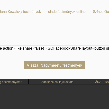
Jana Kowalsky festmények
eladó festmények online
Színes Ga
 action=like share=false}
{SCFacebookShare layout=button si
Vissza: Nagyméretű festmények
eg a festményem?
Adatkezelési tájékoztató
ÁSZF - Szál