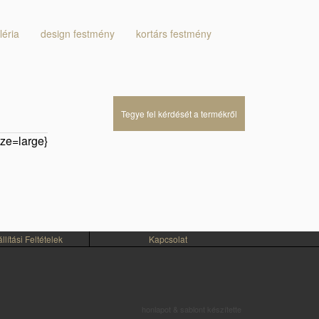
léria
design festmény
kortárs festmény
Tegye fel kérdését a termékről
ze=large}
lítási Feltételek
Kapcsolat
honlapot & sablont készítette