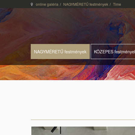
online galéria
NAGYMÉRETŰ festmények
Time
NAGYMÉRETŰ festmények
KÖZEPES festménye