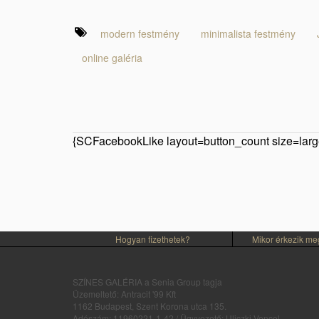
modern festmény
minimalista festmény
online galéria
{SCFacebookLike layout=button_count size=large
Hogyan fizethetek?
Mikor érkezik m
SZÍNES GALÉRIA a Senia Group tagja
Üzemeltető: Antracit '99 Kft
1162 Budapest, Szent Korona utca 135.
Adószám: 11960221-1-42 / Ügyvezető: Uliczki Vencel