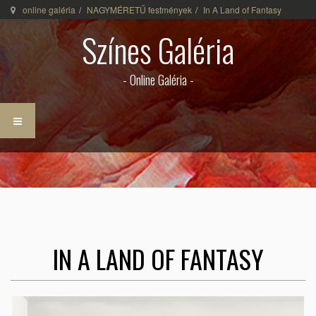
online galéria
NAGYMÉRETŰ festmények
In A Land of Fantasy
Színes Galéria
- Online Galéria -
IN A LAND OF FANTASY