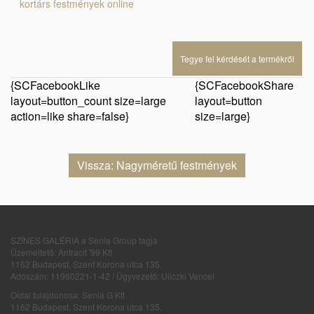
kortárs festmények online
Tegye fel kérdését a termékről
{SCFacebookLike
{SCFacebookShare
layout=button_count size=large
layout=button
action=like share=false}
size=large}
Vissza: Nagyméretű festmények
SZÍNES GALÉRIA a Senia Group tagja
Üzemeltető: Antracit '99 Kft
1162 Budapest, Szent Korona utca 135.
Adószám: 11960221-1-42 / Ügyvezető: Uliczki Vencel
Oldal tulajdonosa: Senia G Kft
1162 Budapest, Szent Korona utca 135.