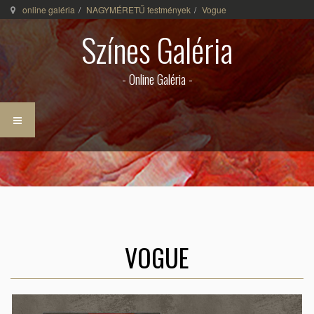
online galéria
NAGYMÉRETŰ festmények
Vogue
Színes Galéria
- Online Galéria -
VOGUE