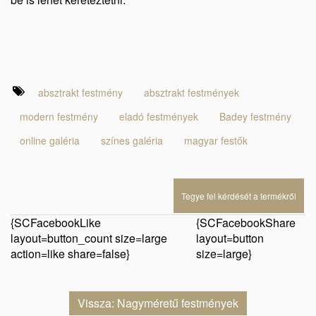
absztrakt festmény
absztrakt festmények
modern festmény
eladó festmények
Badey festmény
online galéria
színes galéria
magyar festők
Tegye fel kérdését a termékről
{SCFacebookLike
{SCFacebookShare
layout=button_count size=large
layout=button
action=like share=false}
size=large}
Vissza: Nagyméretű festmények