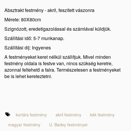
Absztrakt festmény - akril, feszített vászonra
Mérete: 80X80cm
Szignózott, eredetigazolással és számlával küldjük.
Szállítási idő: 5-7 munkanap.
Szállítási díj: Ingyenes
A festményeket keret nélkül szállítjuk. Mivel minden
festmény oldala is festve van, nincs szükség keretre,
azonnal feltehető a falra. Természetesen a festményeket
be is lehet kereteztetni.
kortárs festmény
akril festmény
kék festmény
magyar festmény
U. Badey festményei