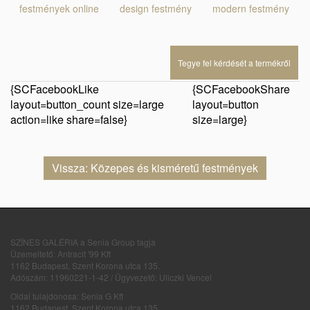
festmények online
design festmény
modern festmény
Tegye fel kérdését a termékről
{SCFacebookLike
{SCFacebookShare
layout=button_count size=large
layout=button
action=like share=false}
size=large}
Vissza: Közepes és kisméretű festmények
SZÍNES GALÉRIA a Senia Group tagja
Üzemeltető: Antracit '99 Kft
1162 Budapest, Szent Korona utca 135.
Adószám: 11960221-1-42 / Ügyvezető: Uliczki Vencel
Oldal tulajdonosa: Senia G Kft
1162 Budapest, Szent Korona utca 135.