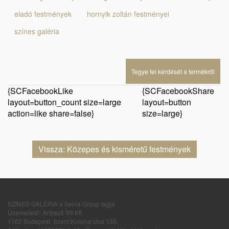
eladó festmények
hornyik zoltán festményei
színes galéria
Tegye fel kérdését a termékről
{SCFacebookLike
{SCFacebookShare
layout=button_count size=large
layout=button
action=like share=false}
size=large}
Vissza: Közepes és kisméretű festmények
SZÍNES GALÉRIA a Senia Group tagja
Üzemeltető: Antracit '99 Kft
1162 Budapest, Szent Korona utca 135.