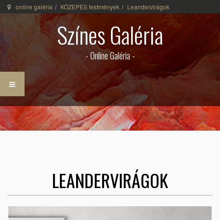
online galéria
KÖZEPES festmények
Leandervirágok
Színes Galéria
- Online Galéria -
LEANDERVIRÁGOK