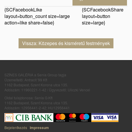
{SCFacebookLike
{SCFacebookShare
layout=button_count size=large
layout=button
action=like share=false}
size=large}
Vissza: Közepes és kisméretű festmények
SZÍNES GALÉRIA a Senia Group tagja
Üzemeltető: Antracit '99 Kft
1162 Budapest, Szent Korona utca 135.
Adószám: 11960221-1-42 / Ügyvezető: Uliczki Vencel
Oldal tulajdonosa: Senia G Kft
1162 Budapest, Szent Korona utca 135.
Adószám: 12956441-2-42; HU12956441
Bejelentkezés
Impressum