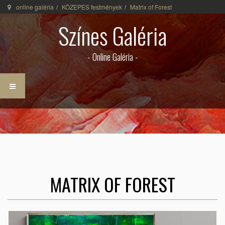
online galéria
KÖZEPES festmények
Matrix of Forest
Színes Galéria
- Online Galéria -
MATRIX OF FOREST