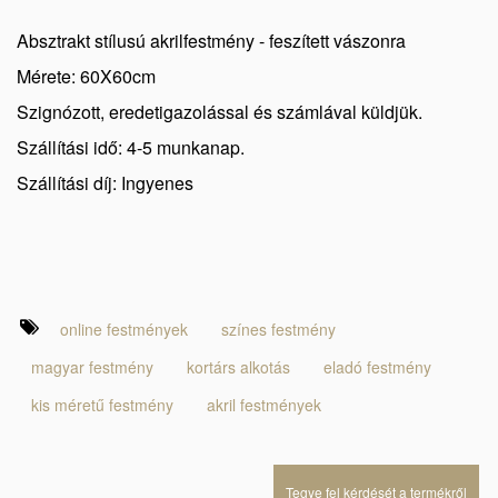
Absztrakt stílusú akrilfestmény - feszített vászonra
Mérete: 60X60cm
Szignózott, eredetigazolással és számlával küldjük.
Szállítási idő: 4-5 munkanap.
Szállítási díj: Ingyenes
online festmények
színes festmény
magyar festmény
kortárs alkotás
eladó festmény
kis méretű festmény
akril festmények
Tegye fel kérdését a termékről