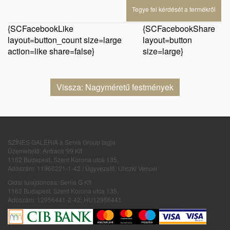
Tegye fel kérdését a termékről
{SCFacebookLike
{SCFacebookShare
layout=button_count size=large
layout=button
action=like share=false}
size=large}
Vissza: Nagyméretű festmények
SZÍNES GALÉRIA a Senia Group tagja
Üzemeltető: Antracit '99 Kft
1162 Budapest, Szent Korona utca 135.
Adószám: 11960221-1-42 / Ügyvezető: Uliczki Vencel
Oldal tulajdonosa: Senia G Kft
1162 Budapest, Szent Korona utca 135.
Adószám: 12956441-2-42; HU12956441