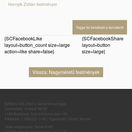
Hornyik Zoltán festményei
Tegye fel kérdését a termékről
{SCFacebookLike
{SCFacebookShare
layout=button_count size=large
layout=button
action=like share=false}
size=large}
Vissza: Nagyméretű festmények
SZÍNES GALÉRIA a Senia Group tagja
Üzemeltető: Antracit '99 Kft
1162 Budapest, Szent Korona utca 135.
Adószám: 11960221-1-42 / Ügyvezető: Uliczki Vencel
Oldal tulajdonosa: Senia G Kft
1162 Budapest, Szent Korona utca 135.