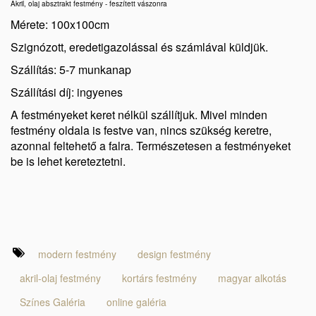
Akril, olaj absztrakt festmény - feszített vászonra
Mérete: 100x100cm
Szignózott, eredetigazolással és számlával küldjük.
Szállítás: 5-7 munkanap
Szállítási díj: ingyenes
A festményeket keret nélkül szállítjuk. Mivel minden
festmény oldala is festve van, nincs szükség keretre,
azonnal feltehető a falra. Természetesen a festményeket
be is lehet kereteztetni.
modern festmény
design festmény
akril-olaj festmény
kortárs festmény
magyar alkotás
Színes Galéria
online galéria