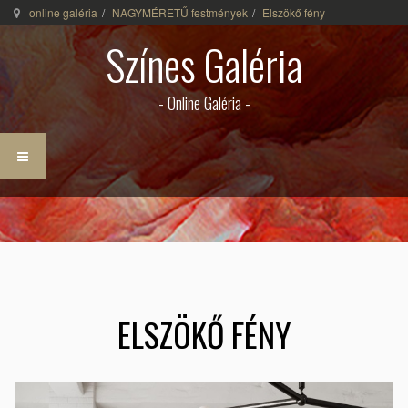
online galéria
NAGYMÉRETŰ festmények
Elszökő fény
Színes Galéria
- Online Galéria -
ELSZÖKŐ FÉNY