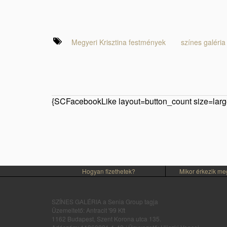
Megyeri Krisztina festmények
színes galéria
{SCFacebookLike layout=button_count size=large
Hogyan fizethetek?
Mikor érkezik m
SZÍNES GALÉRIA a Senia Group tagja
Üzemeltető: Antracit '99 Kft
1162 Budapest, Szent Korona utca 135.