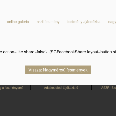
online galéria
akril festmény
festmény ajándékba
nagy
 action=like share=false}
{SCFacebookShare layout=button si
Vissza: Nagyméretű festmények
eg a festményem?
Adatkezelési tájékoztató
ÁSZF - Szál