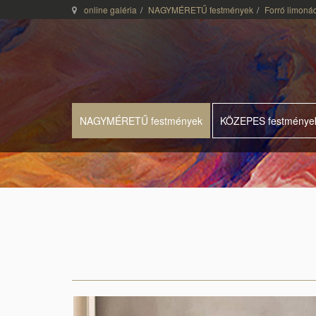
online galéria
NAGYMÉRETŰ festmények
Forró limoná
NAGYMÉRETŰ festmények
KÖZEPES festménye