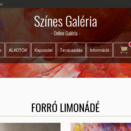
dé
Színes Galéria
- Online Galéria -
k
ALKOTÓK
Kapcsolat
Tanácsadás
Információ
FORRÓ LIMONÁDÉ