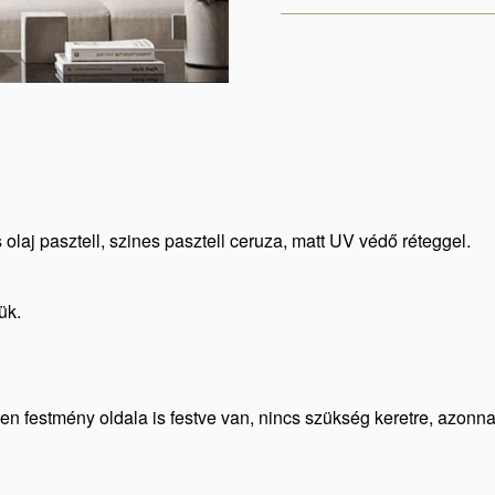
 olaj pasztell, szines pasztell ceruza, matt UV védő réteggel.
ük.
den festmény oldala is festve van, nincs szükség keretre, azonn