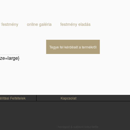
 festmény
online galéria
festmény eladás
Tegye fel kérdését a termékről
ze=large}
lítási Feltételek
Kapcsolat
honlapot & sablont készítette