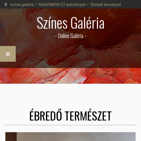
online galéria
NAGYMÉRETŰ festmények
Ébredő természet
Színes Galéria
- Online Galéria -
ÉBREDŐ TERMÉSZET