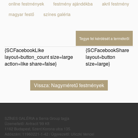
online festmények
festmény ajándékba
akril festmény
magyar festő
színes galéria
Tegye fel kérdését a termékről
{SCFacebookLike
{SCFacebookShare
layout=button_count size=large
layout=button
action=like share=false}
size=large}
Vissza: Nagyméretű festmények
SZÍNES GALÉRIA a Senia Group tagja
Üzemeltető: Antracit '99 Kft
1162 Budapest, Szent Korona utca 135.
Adószám: 11960221-1-42 / Ügyvezető: Uliczki Vencel