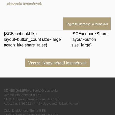
absztrakt festmények
Tegye fel kérdését a termékről
{SCFacebookLike
{SCFacebookShare
layout=button_count size=large
layout=button
action=like share=false}
size=large}
Vissza: Nagyméretű festmények
SZÍNES GALÉRIA a Senia Group tagja
Üzemeltető: Antracit '99 Kft
1162 Budapest, Szent Korona utca 135.
Adószám: 11960221-1-42 / Ügyvezető: Uliczki Vencel
Oldal tulajdonosa: Senia G Kft
1162 Budapest, Szent Korona utca 135.