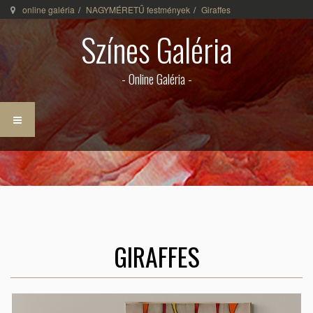
online galéria
NAGYMÉRETŰ festmények
Giraffes
Színes Galéria
- Online Galéria -
GIRAFFES