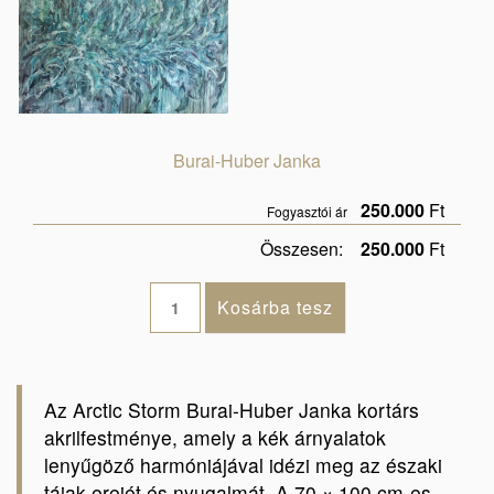
Burai-Huber Janka
250.000
Ft
Fogyasztói ár
Összesen:
250.000
Ft
Az Arctic Storm Burai-Huber Janka kortárs
akrilfestménye, amely a kék árnyalatok
lenyűgöző harmóniájával idézi meg az északi
tájak erejét és nyugalmát. A 70 × 100 cm-es,