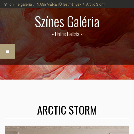
online galéria
NAGYMÉRETŰ festmények
Arctic Storm
Színes Galéria
- Online Galéria -
ARCTIC STORM