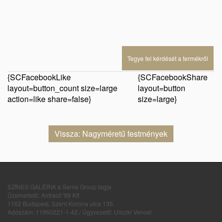
Tegye fel kérdését a termékről
{SCFacebookLike
{SCFacebookShare
layout=button_count size=large
layout=button
action=like share=false}
size=large}
Vissza: Nagyméretű festmények
SZÍNES GALÉRIA a Senia Group tagja
Üzemeltető: Antracit '99 Kft
1162 Budapest, Szent Korona utca 135.
Adószám: 11960221-1-42 / Ügyvezető: Uliczki Vencel