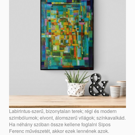
Labirintus-szerű, bizonytalan terek; régi és modern
szimbólumok; elvont, álomszerű világok; színkavalkád.
Ha néhány szóban össze kellene foglalni Sipos
Ferenc művészetét, akkor ezek lennének azok.