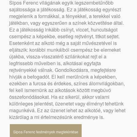
Sipos Ferenc világának egyik legszembetűnőbb
sajátossága a játékosság. Ez a játékosság egyrészt
megjelenik a formákkal, a fényekkel, a terekkel való
játékban, vagy egyszerűen a színek közvetítése által.
Ez a játékosság inkább csínyt, viccet, huncutságot
csempész a képekbe, esetleg rejtvényt, titkot sejtet.
Esetenként az alkotó még a saját művészetével is
eljátszik: korábbi munkáiból csempész be elemeket
újakba, vissza-visszatérő szilánkokat rejt el a
legfrissebb műveiben is, alkotásai egyfajta
rejtvényekké válnak. Gondolkodásra, megfejtésre
hívják a befogadót. El kell merülnünk a képekben,
ezekben a furcsa és érdekes, színes álomvilágokban,
fel kell ismernünk az alkotások között megbúvó
összefonódásokat. Ha ez sikerül, akkor valami
különleges jelentést, üzenetet vagy élményt tehetünk
magunkévá. Ez az üzenet lehet az alkotóé, vagy lehet
kizárólag a mi értelmezésünk eredménye is.
Sipos Ferenc festmények megtekintése