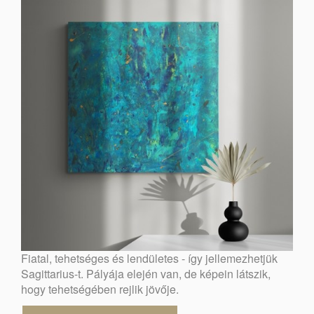
Fiatal, tehetséges és lendületes - így jellemezhetjük
Sagittarius-t. Pályája elején van, de képein látszik,
hogy tehetségében rejlik jövője.