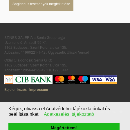
Sagittarius festmények megtekintése
SZÍNES GALÉRIA a Senia Group tagja
Üzemeltető: Antracit '99 Kft
1162 Budapest, Szent Korona utca 135.
Adószám: 11960221-1-42 / Ügyvezető: Uliczki Vencel
Oldal tulajdonosa: Senia G Kft
1162 Budapest, Szent Korona utca 135.
Adószám: 12956441-2-42; HU12956441
Bejelentkezés
Impressum
Kérjük, olvassa el Adatvédelmi tájékoztatónkat és
honlapot & sablont készítette
beállításainkat.
Adatkezelési tájékoztató
Megértettem!